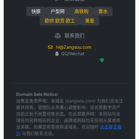
快豚
户型网
高铁购
靠水
欧供 欧贡 欧工
美差
联系我们
hi@Zangsou.com
QQ/Wechat
Hosted Protected Environment
Domain Sale Notice:
出售及免责声明：本域名 (zangsou.com) 为我们合法注
册并持有。受团队业务重心调整影响，该优质数字资产
目前正处于闲置待售状态。在此郑重声明：本网站与全
球任何名称相近的企业、品牌或商标均无任何从属或商
业关联。如果您有意收购该域名，欢迎随时
点击提交报
价
与我们联系洽谈。