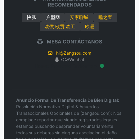
RECOMENDADOS
快豚
户型网
安家聊城
睡之宝
欧供 欧贡 欧工
欧暖
MESA CONTÁCTANOS
hi@Zangsou.com
QQ/Wechat
Hosted Protected Environment
Anuncio Formal De Transferencia De Bien Digital:
Resolución Normativa Digital & Acuerdos
Transaccionales Opcionales de (zangsou.com): Nos
complace reportar que siendo registrados legales
estamos buscando desprender voluntariamente
todos sus deberes sin ninguna asociación ni daño